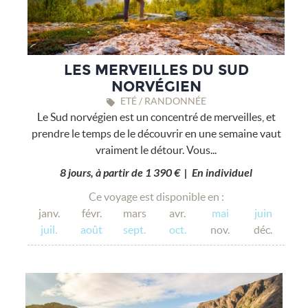
LES MERVEILLES DU SUD
NORVÉGIEN
ETÉ / RANDONNÉE
Le Sud norvégien est un concentré de merveilles, et
prendre le temps de le découvrir en une semaine vaut
vraiment le détour. Vous...
8 jours, à partir de 1 390 € | En individuel
Ce voyage est disponible en :
janv.
févr.
mars
avr.
mai
juin
juil.
août
sept.
oct.
nov.
déc.