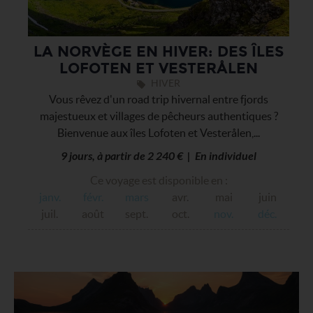
LA NORVÈGE EN HIVER: DES ÎLES
LOFOTEN ET VESTERÅLEN
HIVER
Vous rêvez d'un road trip hivernal entre fjords
majestueux et villages de pêcheurs authentiques ?
Bienvenue aux îles Lofoten et Vesterålen,...
9 jours, à partir de 2 240 € | En individuel
Ce voyage est disponible en :
janv.
févr.
mars
avr.
mai
juin
juil.
août
sept.
oct.
nov.
déc.