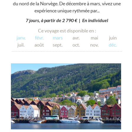
du nord de la Norvège. De décembre à mars, vivez une
expérience unique rythmée par...
7 jours, à partir de 2 790 € | En individuel
Ce voyage est disponible en :
janv.
févr.
mars
avr.
mai
juin
juil.
août
sept.
oct.
nov.
déc.