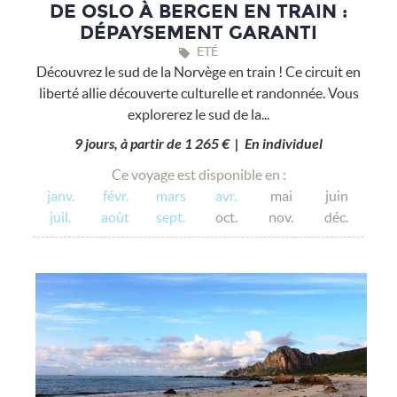
DE OSLO À BERGEN EN TRAIN :
DÉPAYSEMENT GARANTI
ETÉ
Découvrez le sud de la Norvège en train ! Ce circuit en
liberté allie découverte culturelle et randonnée. Vous
explorerez le sud de la...
9 jours, à partir de 1 265 € | En individuel
Ce voyage est disponible en :
janv.
févr.
mars
avr.
mai
juin
juil.
août
sept.
oct.
nov.
déc.