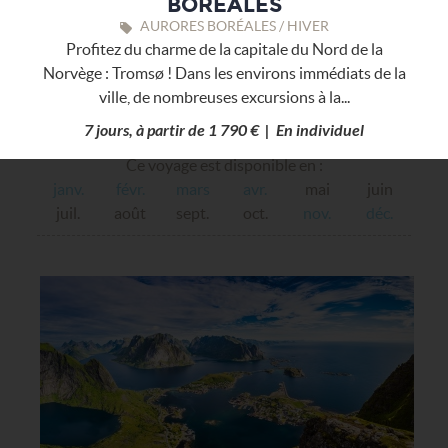
BORÉALES
AURORES BORÉALES / HIVER
Profitez du charme de la capitale du Nord de la
Norvège : Tromsø ! Dans les environs immédiats de la
ville, de nombreuses excursions à la...
7 jours, à partir de 1 790 € | En individuel
Ce voyage est disponible en :
janv.
févr.
mars
avr.
mai
juin
juil.
août
sept.
oct.
nov.
déc.