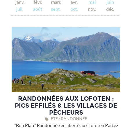
janv.
févr.
mars
avr.
mai
juin
juil.
août
sept.
oct.
nov.
déc.
RANDONNÉES AUX LOFOTEN :
PICS EFFILÉS & LES VILLAGES DE
PÊCHEURS
ETÉ / RANDONNÉE
''Bon Plan'' Randonnée en liberté aux Lofoten Partez