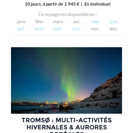
10 jours, à partir de 1 945 € | En individuel
Ce voyage est disponible en :
janv.
févr.
mars
avr.
mai
juin
juil.
août
sept.
oct.
nov.
déc.
TROMSØ : MULTI-ACTIVITÉS
HIVERNALES & AURORES