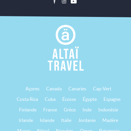
Açores
Canada
Canaries
Cap-Vert
Costa Rica
Cuba
Écosse
Égypte
Espagne
Finlande
France
Grèce
Inde
Indonésie
Irlande
Islande
Italie
Jordanie
Madère
Maroc
Népal
Norvège
Oman
Patagonie