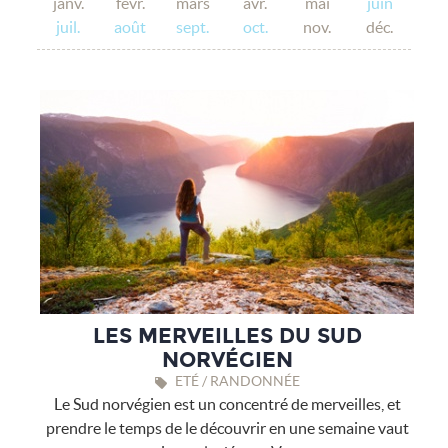
janv.
févr.
mars
avr.
mai
juin
juil.
août
sept.
oct.
nov.
déc.
LES MERVEILLES DU SUD
NORVÉGIEN
ETÉ / RANDONNÉE
Le Sud norvégien est un concentré de merveilles, et
prendre le temps de le découvrir en une semaine vaut