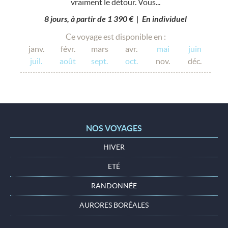
vraiment le détour. Vous...
8 jours, à partir de 1 390 € | En individuel
Ce voyage est disponible en :
janv.
févr.
mars
avr.
mai
juin
juil.
août
sept.
oct.
nov.
déc.
NOS VOYAGES
HIVER
ETÉ
RANDONNÉE
AURORES BORÉALES