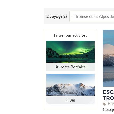
2
voyage(s)
Filtrer par activité :
Aurores Boréales
ESC
TRO
Hiver
HIV
Ce séj