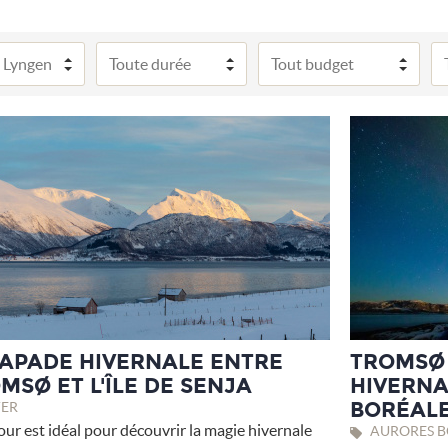
APADE HIVERNALE ENTRE
TROMSØ 
MSØ ET L'ÎLE DE SENJA
HIVERNA
BORÉAL
ER
our est idéal pour découvrir la magie hivernale
AURORES BO