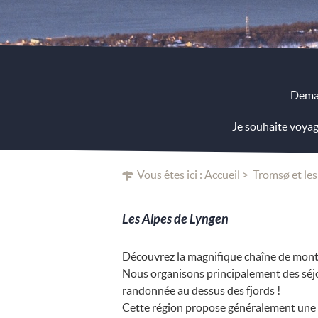
Deman
Je souhaite voya
Vous êtes ici :
Accueil
Tromsø et les
Les Alpes de Lyngen
Découvrez la magnifique chaîne de mont
Nous organisons principalement des séjou
randonnée au dessus des fjords !
Cette région propose généralement une q