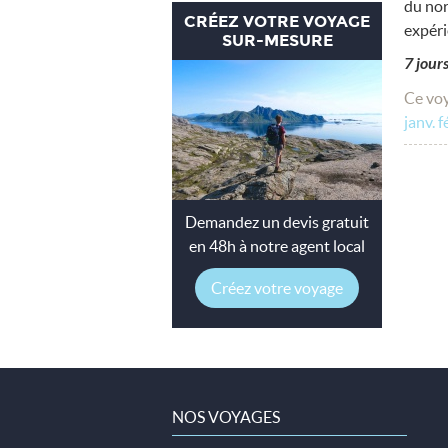
du nor
CRÉEZ VOTRE VOYAGE
expéri
SUR-MESURE
7 jour
Ce voy
janv.
f
Demandez un devis gratuit
en 48h à notre agent local
Créez votre voyage
NOS VOYAGES