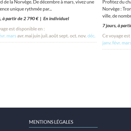
d de la Norvège. De décembre à mars, vivez une
Profitez du ch
ence unique rythmée par...
Norvège : Trom
ville, de nombr
s, à partir de 2 790 € | En individuel
7 jours, à part
age est disponible en :
évr.
mars
avr.
mai
juin
juil.
août
sept.
oct.
nov.
déc.
Ce voyage est 
janv.
févr.
mar
MENTIONS LÉGALES