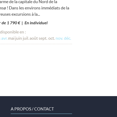
arme de la capitale du Nord de la
sø ! Dans les environs immédiats de la
euses excursions à la...
ir de 1 790 € | En individuel
disponible en :
s
avr.
mai
juin
juil.
août
sept.
oct.
nov.
déc.
A PROPOS / CONTACT