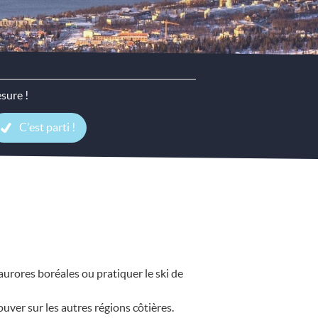
sure !
C'est parti !
urores boréales ou pratiquer le ski de
ver sur les autres régions côtières.