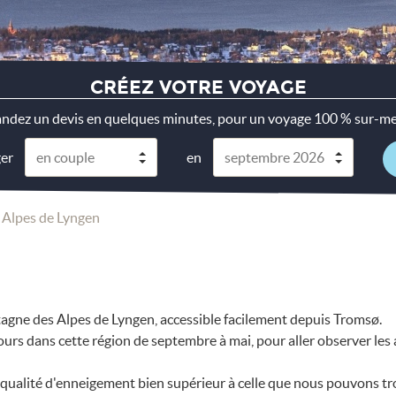
CRÉEZ VOTRE VOYAGE
dez un devis en quelques minutes, pour un voyage 100 % sur-me
ger
en
 Alpes de Lyngen
agne des Alpes de Lyngen, accessible facilement depuis Tromsø.
rs dans cette région de septembre à mai, pour aller observer les a
ualité d'enneigement bien supérieur à celle que nous pouvons trou