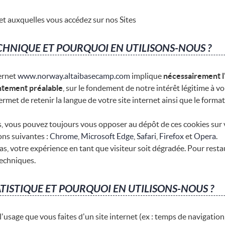
 et auxquelles vous accédez sur nos Sites
CHNIQUE ET POURQUOI EN UTILISONS-NOUS ?
ernet
www.norway.altaibasecamp.com
implique
nécessairement l'
ntement préalable
, sur le fondement de notre intérêt légitime à vo
met de retenir la langue de votre site internet ainsi que le format 
as, vous pouvez toujours vous opposer au dépôt de ces cookies sur 
ons suivantes :
Chrome
,
Microsoft Edge
,
Safari
,
Firefox
et
Opera
.
cas, votre expérience en tant que visiteur soit dégradée. Pour resta
techniques.
ATISTIQUE ET POURQUOI EN UTILISONS-NOUS ?
usage que vous faites d'un site internet (ex : temps de navigation, 