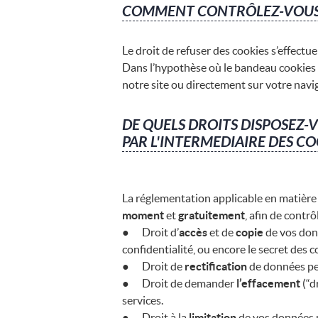
COMMENT CONTRÔLEZ-VOUS L
Le droit de refuser des cookies s’effectu
Dans l’hypothèse où le bandeau cookies ne
notre site ou directement sur votre navig
DE QUELS DROITS DISPOSEZ-
PAR L'INTERMEDIAIRE DES CO
La réglementation applicable en matière
moment
et
gratuitement
, afin de contr
● Droit d’
accès
et de
copie
de vos donn
confidentialité, ou encore le secret des
● Droit de
rectification
de données per
● Droit de demander
l’effacement
(“d
services.
● Droit à la
limitation
de vos données p