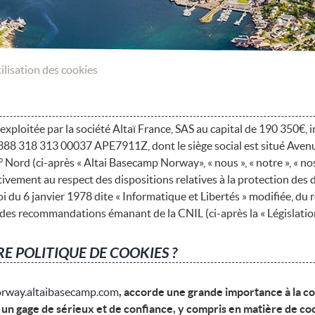
tilisation des cookies
loitée par la société Altaï France, SAS au capital de 190 350€, i
88 318 313 00037 APE7911Z, dont le siège social est situé Avenu
ord (ci-après « Altai Basecamp Norway», « nous », « notre », « nos 
tivement au respect des dispositions relatives à la protection des 
oi du 6 janvier 1978 dite « Informatique et Libertés » modifiée, du
es recommandations émanant de la CNIL (ci-après la « Législation
TRE POLITIQUE DE COOKIES ?
rway.altaibasecamp.com
, accorde une grande importance à la co
un gage de sérieux et de confiance, y compris en matière de co