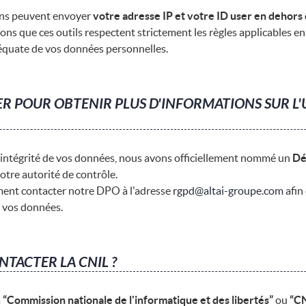
sons peuvent envoyer
votre adresse IP et votre ID user en dehor
sons que ces outils respectent strictement les règles applicables en
déquate de vos données personnelles.
 POUR OBTENIR PLUS D'INFORMATIONS SUR L'U
 l'intégrité de vos données, nous avons officiellement nommé un
Dé
tre autorité de contrôle.
ent contacter notre DPO à l'adresse
rgpd@altai-groupe.com
afin
s vos données.
TACTER LA CNIL ?
a
“Commission nationale de l'informatique et des libertés”
ou
“CN