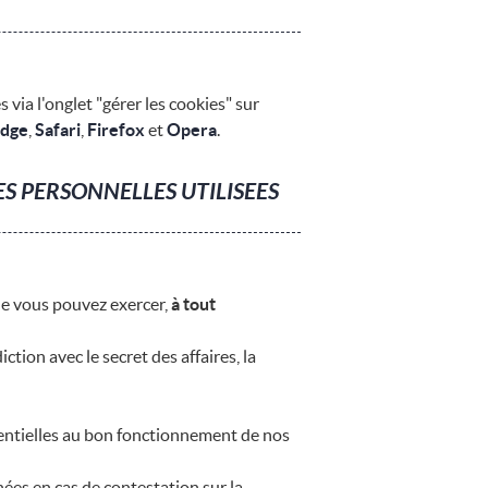
via l'onglet "gérer les cookies" sur
Edge
,
Safari
,
Firefox
et
Opera
.
S PERSONNELLES UTILISEES
e vous pouvez exercer,
à tout
ion avec le secret des affaires, la
ssentielles au bon fonctionnement de nos
ées en cas de contestation sur la